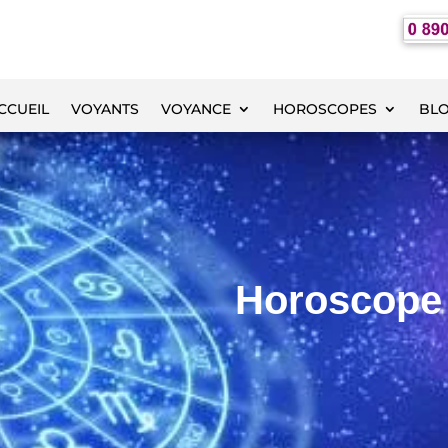
CCUEIL
VOYANTS
VOYANCE
HOROSCOPES
BL
Horoscope 