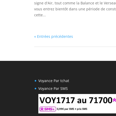
signe d'Air, tout comme la Balance et le Verse
vous entrez bientôt dans une période de constr
cette...
« Entrées précédentes
Voyance Par tchat
Voyance Par SMS